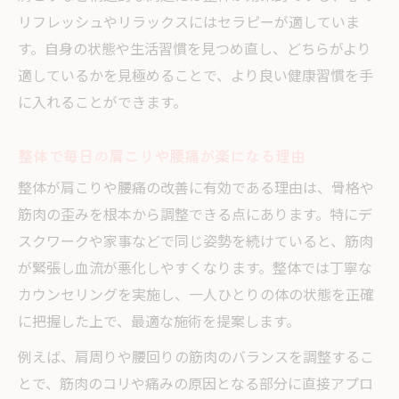
整体施術がつらい痛みを和らげる仕組みと
リフレッシュやリラックスにはセラピーが適していま
は
す。自身の状態や生活習慣を見つめ直し、どちらがより
整体と他のケアの違いを肩こり腰痛で比較
適しているかを見極めることで、より良い健康習慣を手
整体選択で肩こり腰痛を予防するためのコ
に入れることができます。
ツ
整体はどんな時に頼るべきかを徹底分析
整体で毎日の肩こりや腰痛が楽になる理由
整体に行くタイミングと不調のサインを解
整体が肩こりや腰痛の改善に有効である理由は、骨格や
説
筋肉の歪みを根本から調整できる点にあります。特にデ
整体の必要性を感じる具体的な症状と例
スクワークや家事などで同じ姿勢を続けていると、筋肉
整体院を選ぶ前に知っておきたい判断基準
が緊張し血流が悪化しやすくなります。整体では丁寧な
カウンセリングを実施し、一人ひとりの体の状態を正確
整体を利用するメリットとその効果的な活
に把握した上で、最適な施術を提案します。
用法
整体が適している悩みと他施術との違い
例えば、肩周りや腰回りの筋肉のバランスを調整するこ
とで、筋肉のコリや痛みの原因となる部分に直接アプロ
整体とマッサージの選び方と効果の違い