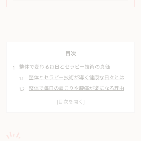
目次
整体で変わる毎日とセラピー技術の真価
整体とセラピー技術が導く健康な日々とは
整体で毎日の肩こりや腰痛が楽になる理由
整体の施術で感じる心身の変化と効果を解
説
整体がもたらす本質的な体調改善のポイン
ト
整体技術と生活習慣の見直しで健やかに暮