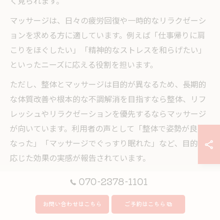
く見られます。
マッサージは、日々の疲労回復や一時的なリラクゼーシ
ョンを求める方に適しています。例えば「仕事帰りに肩
こりをほぐしたい」「精神的なストレスを和らげたい」
といったニーズに応える役割を担います。
ただし、整体とマッサージは目的が異なるため、長期的
な体質改善や根本的な不調解消を目指すなら整体、リフ
レッシュやリラクゼーションを優先するならマッサージ
が向いています。利用者の声として「整体で姿勢が良く
なった」「マッサージでぐっすり眠れた」など、目的に
応じた効果の実感が報告されています。
070-2378-1101
整体とマッサージの費用感や施術時間の比較
お問い合わせはこちら
ご予約はこちら
整体とマッサージでは、施術内容や目的に応じて費用感