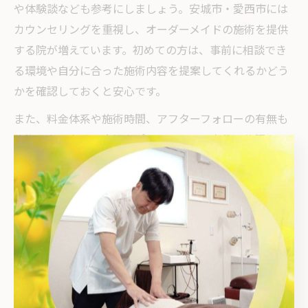
や体験談なども参考にしましょう。安城市・愛西市には
カウンセリングを重視し、オーダーメイドの施術を提供
する院が増えています。初めての方は、事前に相談でき
る環境や自分に合った施術内容を提案してくれるかどう
かを確認しておくと安心です。
また、料金体系や施術時間、アフターフォローの有無も
後悔しないための大切なポイントです。自分の体調やラ
イフスタイルに合った院選びを心がけ、疑問点は遠慮な
く相談しましょう。納得して選ぶことで、より満足度の
高い施術体験につながります。
肩こりや腰痛には整体が最適な理由