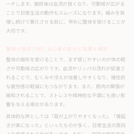
ーチします。施術後は血流が良くなり、可動域が広がる
整体とマッサージの効果的な選び方を解説
ことで日常生活の動作もスムーズになります。痛みを我
整体とマッサージそれぞれの特徴と違い
慢し続けて悪化させる前に、早めに整体を受けることが
整体が向いている症状とマッサージの役割
大切です。
整体とマッサージの費用感や施術時間の比
較
整体の施術で感じる心身の変化と効果を解説
整体・マッサージどちらを選ぶべきかの判
整体の施術を受けることで、まず感じやすいのが体の軽
断法
さや可動域の広がりです。血流やリンパの流れが促進さ
納得できる整体院の選び方とそのコツ
れることで、むくみや冷えが改善しやすくなり、慢性的
整体院を選ぶ際に重視したいポイント一覧
な疲労感の軽減にもつながります。また、筋肉の緊張が
整体院選びで失敗しないための確認事項
緩和されることで、ストレスや精神的な不調にも良い影
響を与える場合があります。
整体院の口コミや評判を活用した選び方
整体院で受けられるカウンセリングの重要
具体的な声としては「肩が上がりやすくなった」「寝起
性
きが楽になった」といったものが多く、日常生活の質向