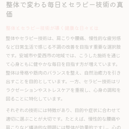
整体で変わる毎日とセラピー技術の真
らす
価
セラピー技術と整体の違いを深掘り解説
整体とセラピー技術の根本的な違いを知る
整体とセラピー技術が導く健康な日々とは
整体とセラピーの施術方法と目的を比較
整体やセラピー技術は、肩こりや腰痛、慢性的な疲労感
整体が得意とする症状とセラピーの役割
など日常生活で感じる不調の改善を目指す重要な選択肢
です。安城市や愛西市の地域では、こうした施術を通じ
整体技術とセラピー技術それぞれの強み
て心身ともに健やかな毎日を目指す方が増えています。
整体選びで後悔しないための違いの見極め
整体は骨格や筋肉のバランスを整え、自然治癒力を引き
方
出すことを目的としています。一方、セラピー技術はリ
肩こりや腰痛には整体が最適な理由
ラクゼーションやストレスケアを重視し、心身の調和を
整体が肩こり腰痛に効果的な理由を徹底解
図ることに特化しています。
説
それぞれの技術には特徴があり、目的や症状に合わせて
整体で慢性的な肩こり腰痛を根本改善する
適切に選ぶことが大切です。たとえば、慢性的な腰痛や
方法
肩こりなど構造的な問題には整体が効果的ですし、心の