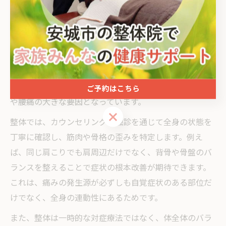
整体が肩こり腰痛に効果的な理由を徹底解説
整体が肩こりや腰痛に効果的とされる理由は、単なる筋
肉のもみほぐしだけでなく、骨格や関節の歪み、筋肉の
バランス、姿勢の乱れなど根本的な原因にアプローチす
る点にあります。現代人は長時間のデスクワークやスマ
ートフォンの使用による姿勢不良が多く、これが肩こり
ご予約はこちら
や腰痛の大きな要因となっています。
ご予約はこちら
整体では、カウンセリングや触診を通じて全身の状態を
丁寧に確認し、筋肉や骨格の歪みを特定します。例え
ば、同じ肩こりでも肩周辺だけでなく、背骨や骨盤のバ
ランスを整えることで症状の根本改善が期待できます。
これは、痛みの発生源が必ずしも自覚症状のある部位だ
けでなく、全身の連動性にあるためです。
また、整体は一時的な対症療法ではなく、体全体のバラ