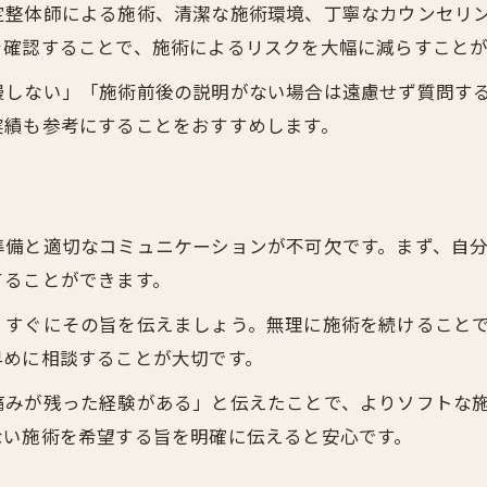
定整体師による施術、清潔な施術環境、丁寧なカウンセリ
肩こりや腰痛改善に整体は有効か
を確認することで、施術によるリスクを大幅に減らすことが
整体施術で期待できる身体の変化
慢しない」「施術前後の説明がない場合は遠慮せず質問す
慢性症状と整体による根本改善の関係
実績も参考にすることをおすすめします。
整体が与える美容と姿勢へのメリット
整体の費用相場や予算計画の立て方
整体の平均費用と予算計画の考え方
準備と適切なコミュニケーションが不可欠です。まず、自
整体費用の内訳と賢い予算設定方法
てることができます。
整体の費用相場を知り家計に優しく
、すぐにその旨を伝えましょう。無理に施術を続けること
無駄な出費を防ぐ整体費用の管理術
早めに相談することが大切です。
整体の予算計画で安心して通うコツ
痛みが残った経験がある」と伝えたことで、よりソフトな
無理な施術を避けるための自己防衛術
ない施術を希望する旨を明確に伝えると安心です。
整体で無理な施術を避ける自己管理法
整体施術時の注意点と身を守る行動