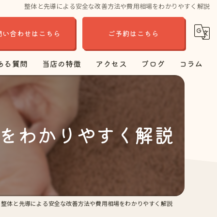
整体と先導による安全な改善方法や費用相場をわかりやすく解説
問い合わせはこちら
ご予約はこちら
ある質問
当店の特徴
アクセス
ブログ
コラム
肩こり
腰痛
をわかりやすく解説
骨盤
もみほぐし
バイオウェーブ
整体と先導による安全な改善方法や費用相場をわかりやすく解説