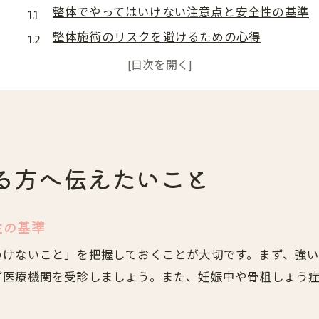
整体でやってはいけない注意点と安全性の基準
整体施術のリスクを避けるための心得
ボキボキ整体の危険性と安全な選び方
整体で不安を感じた時の正しい対応法
整体の安全性を見極めるポイント解説
先導で進める安心な整体改善の流れ
整体の先導で得られる安心感と進め方
る方へ伝えたいこと
先導を活かした整体の改善プロセス解説
整体施術を安全に受けるための流れ
性の基準
整体の先導が導く症状改善のステップ
いけないこと」を把握しておくことが大切です。まず、強
整体の進行と先導の役割を徹底解説
ず医療機関を受診しましょう。また、妊娠中や骨粗しょう
慢性的な不調に整体が与える効果とは
整体が慢性的な不調に及ぼす効果解説