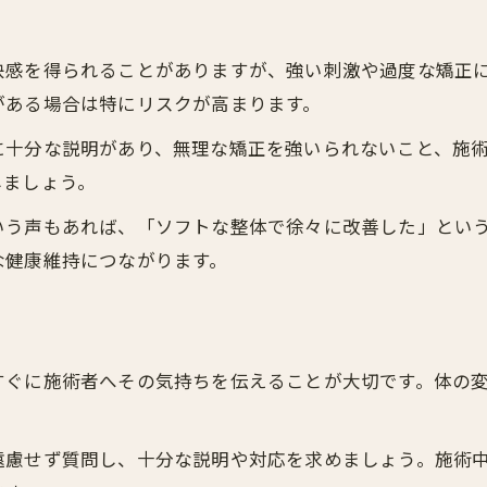
痛みや違和感を伝える大切さを解説
快感を得られることがありますが、強い刺激や過度な矯正
整体で不安を感じた時の対処法
がある場合は特にリスクが高まります。
安全な整体施術を受けるための心得
安心して通院できる整体選びの極意
に十分な説明があり、無理な矯正を強いられないこと、施
しましょう。
安心できる整体院選びの重要ポイント
整体選びで着目すべき信頼性の見分け方
いう声もあれば、「ソフトな整体で徐々に改善した」とい
な健康維持につながります。
技術と実績がある整体院の選定基準
ご予約はこちら
ご予約はこちら
整体院選びで後悔しないチェック項目
整体施術者との相性が安心感を生む理由
すぐに施術者へその気持ちを伝えることが大切です。体の
遠慮せず質問し、十分な説明や対応を求めましょう。施術