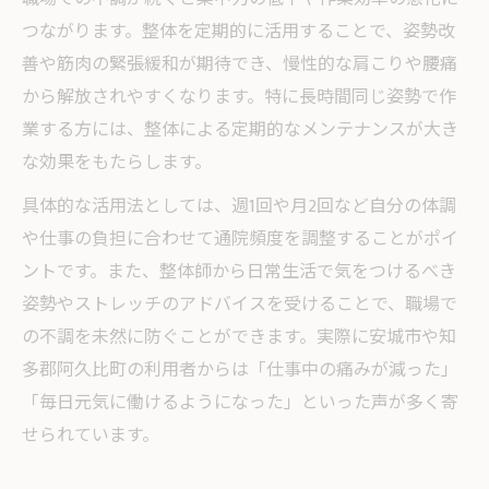
整体で姿勢改善と効率UPを目指す方法
つながります。整体を定期的に活用することで、姿勢改
整体活用で自然な姿勢を手に入れる
善や筋肉の緊張緩和が期待でき、慢性的な肩こりや腰痛
整体が仕事効率を高める理由とは
から解放されやすくなります。特に長時間同じ姿勢で作
業する方には、整体による定期的なメンテナンスが大き
整体で正しい姿勢を維持するコツ
な効果をもたらします。
整体の姿勢矯正が集中力向上に貢献
今注目の整体活用術で働く毎日を快適に
具体的な活用法としては、週1回や月2回など自分の体調
や仕事の負担に合わせて通院頻度を調整することがポイ
整体の新活用法で快適な毎日を実現
ントです。また、整体師から日常生活で気をつけるべき
整体を取り入れた働き方改革のヒント
姿勢やストレッチのアドバイスを受けることで、職場で
整体で毎日の疲労感をリセットするコツ
の不調を未然に防ぐことができます。実際に安城市や知
整体活用術が健康的な働き方を促進
多郡阿久比町の利用者からは「仕事中の痛みが減った」
整体で職場生活の質を底上げする方法
「毎日元気に働けるようになった」といった声が多く寄
せられています。