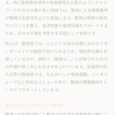
す。特に愛知県安城市や知多郡阿久比町のようにデスク
快適な職場環境を整体から実現する秘訣
ワークや立ち仕事が多い地域では、整体による健康維持
整体活用で快適な職場環境をつくる
が職場の生産性向上にも直結します。整体は骨格や筋肉
整体が叶える働きやすい職場の条件
のバランスを整え、血流改善や疲労回復をサポートする
整体施術でストレス軽減にアプローチ
ため、日々の不調を予防する手段として有効です。
整体で職場の空気をリフレッシュ
例えば、整体院では一人ひとりの体の状態に合わせてオ
整体の取り入れ方で仕事効率を高める
ーダーメイドの施術が受けられるため、慢性的な痛みを
長時間勤務の不調は整体で根本ケア
感じている方や、病院で「異常なし」と診断されたもの
の不調が続く方にもおすすめされています。安城市や阿
整体が長時間勤務の体の不調に効く
久比町の整体院では、もみほぐしや骨格調整、バイオウ
整体で長時間労働による疲労を解消
ェーブなど多彩なメニューがあり、職場の健康維持をト
整体で慢性的な不調を根本からケア
ータルでサポートしています。
整体が長時間勤務の健康リスクを防ぐ
整体活用で長時間労働の負担を軽減
整体活用で不調知らずの職場に
整体なら姿勢改善と仕事効率向上も狙える
職場での不調が続くと集中力の低下や作業効率の悪化に