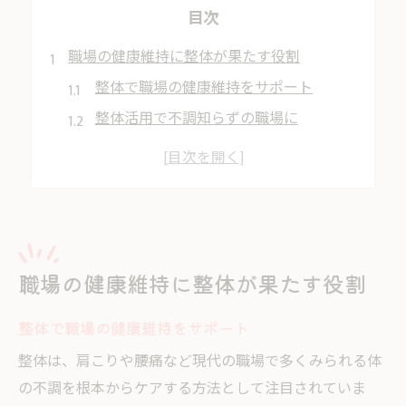
目次
職場の健康維持に整体が果たす役割
整体で職場の健康維持をサポート
整体活用で不調知らずの職場に
整体がもたらす職場活性化の秘訣
整体で健康経営を実現するポイント
整体の導入が職場満足度を高める理由
腰痛や肩こり改善へ整体を活用する方法
整体で腰痛や肩こりを根本から改善
職場の健康維持に整体が果たす役割
整体を使った肩こり腰痛の対策法
整体で職場の健康維持をサポート
職場の肩こり対策に整体を選ぶコツ
整体は、肩こりや腰痛など現代の職場で多くみられる体
整体で腰痛ケアを始めるメリット
の不調を根本からケアする方法として注目されていま
整体活用で職場の不調をやわらげる