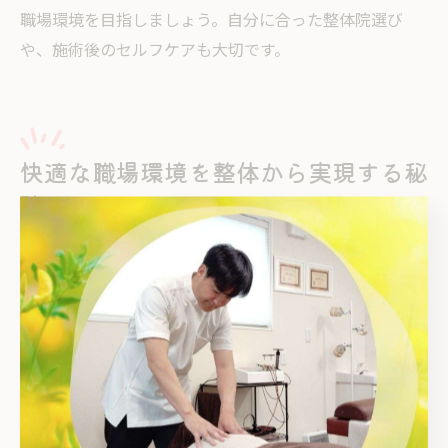
職場環境を目指しましょう。自分に合った整体院選び
や、施術後のセルフケアも大切です。
快適な職場環境を整体から実現する秘
訣
整体活用で快適な職場環境をつくる
職場での腰痛や肩こり、慢性的な疲れは、作業効率や社
員のモチベーション低下につながりやすい課題です。愛
知県安城市や知多郡阿久比町で整体を活用することで、
こうした不調の根本改善を目指し、快適な職場環境を実
現できます。整体院では一人ひとりの体の状態に合わせ
て骨格や筋肉のバランスを整える施術が行われるため、