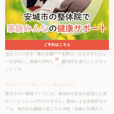
長時間のデスクワークや立ち仕事による体への負担を軽
減しやすくなります。
実際に、安城市や周辺地域の整体院では、企業向けの出
張整体や福利厚生としての利用も増えています。社員が
定期的に整体を受けることで、体調管理の意識が高ま
ご予約はこちら
り、欠勤や体調不良によるパフォーマンス低下の防止に
役立っています。導入を検討する際は、口コミやレビュ
ご予約はこちら
ーを参考に、実績や評判の良い整体院を選ぶことがポイ
ントです。
整体が叶える働きやすい職場の条件
働きやすい職場づくりには、身体的な負担の軽減と心身
のリフレッシュが欠かせません。整体による定期的なケ
アは、慢性的な腰痛や肩こりの予防・改善に効果的で、