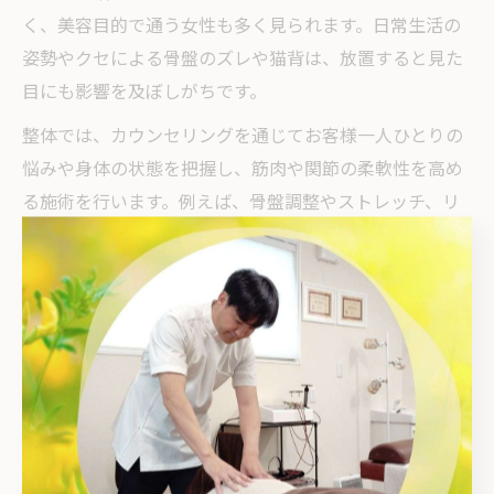
く、美容目的で通う女性も多く見られます。日常生活の
姿勢やクセによる骨盤のズレや猫背は、放置すると見た
目にも影響を及ぼしがちです。
整体では、カウンセリングを通じてお客様一人ひとりの
悩みや身体の状態を把握し、筋肉や関節の柔軟性を高め
る施術を行います。例えば、骨盤調整やストレッチ、リ
ンパマッサージを組み合わせることで、全身の血行やリ
ンパの流れを促進し、むくみや冷えの改善にもつながり
ます。施術後は「姿勢が良くなった」「ウエストライン
がスッキリした」といった声も多く、即効性と持続性の
両面で高い満足度が得られています。
ただし、無理な力を加える施術や自己流の矯正は逆効果
となる場合があるため、経験豊富な施術者のもとで安全
に受けることが大切です。定期的なボディメンテナンス