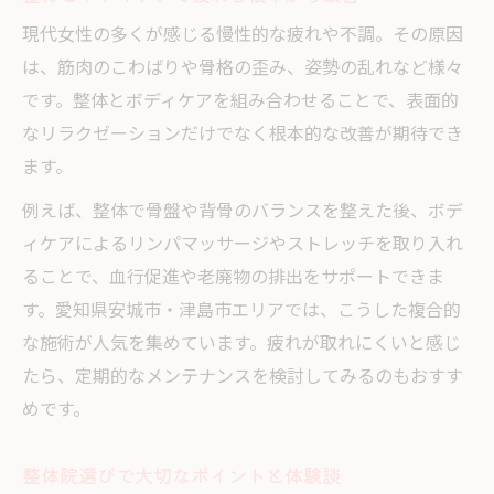
整体がもたらす地元女性の口コミ効果
現代女性の多くが感じる慢性的な疲れや不調。その原因
美容整体でスッキリ小顔と快適生活を叶える
は、筋肉のこわばりや骨格の歪み、姿勢の乱れなど様々
整体で小顔を目指すための施術ポイント
です。整体とボディケアを組み合わせることで、表面的
美容整体とリンパケアで美しいフェイスラ
なリラクゼーションだけでなく根本的な改善が期待でき
イン
ます。
整体でたるみやむくみを改善する方法
例えば、整体で骨盤や背骨のバランスを整えた後、ボデ
整体による小顔ケアと生活習慣の見直し
ィケアによるリンパマッサージやストレッチを取り入れ
整体とボディメンテで快適な毎日を実現
ることで、血行促進や老廃物の排出をサポートできま
疲れと悩みを解消するボディメンテの極意
す。愛知県安城市・津島市エリアでは、こうした複合的
整体で溜まった疲れをやさしく解消するコ
な施術が人気を集めています。疲れが取れにくいと感じ
ツ
たら、定期的なメンテナンスを検討してみるのもおすす
めです。
整体とストレッチを組み合わせたケア術
整体のリラクゼーション効果を最大限に活
整体院選びで大切なポイントと体験談
用