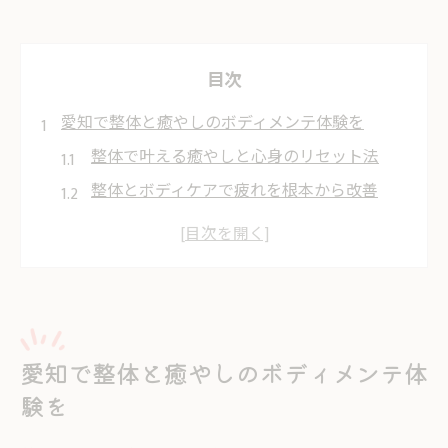
目次
愛知で整体と癒やしのボディメンテ体験を
整体で叶える癒やしと心身のリセット法
整体とボディケアで疲れを根本から改善
整体院選びで大切なポイントと体験談
整体のやさしい施術がもたらす安心感
整体を活用したリラクゼーションの魅力
慢性肩こりや歪み改善に整体が効く理由
整体で慢性肩こりの根本改善を目指す
愛知で整体と癒やしのボディメンテ体
歪み解消に整体がもたらす効果と実例
験を
整体施術が筋肉バランスを整える仕組み