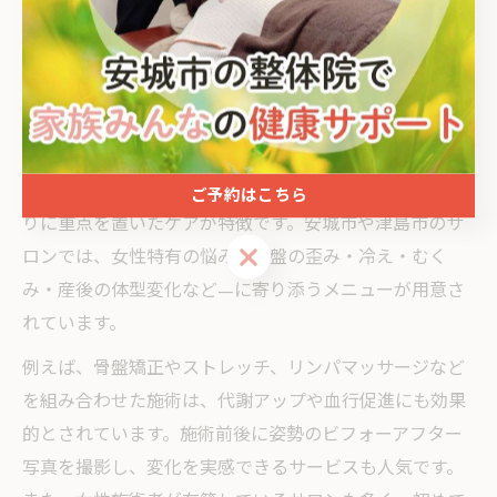
を習慣化することで、美しいボディラインの維持がしや
すくなります。
女性のための美容整体ケアの特徴とは
女性向けの美容整体は、単なるリラクゼーションや痛み
の改善にとどまらず、美しい姿勢やしなやかな身体づく
ご予約はこちら
りに重点を置いたケアが特徴です。安城市や津島市のサ
ご予約はこちら
ロンでは、女性特有の悩み—骨盤の歪み・冷え・むく
み・産後の体型変化など—に寄り添うメニューが用意さ
れています。
例えば、骨盤矯正やストレッチ、リンパマッサージなど
を組み合わせた施術は、代謝アップや血行促進にも効果
的とされています。施術前後に姿勢のビフォーアフター
写真を撮影し、変化を実感できるサービスも人気です。