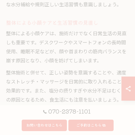
な水分補給や規則正しい生活習慣も意識しましょう。
整体による小顔ケアと生活習慣の見直し
整体による小顔ケアは、施術だけでなく日常生活の見直
しも重要です。デスクワークやスマートフォンの長時間
使用、睡眠不足などが、顔や首まわりの筋肉バランスを
崩す原因となり、小顔を妨げてしまいます。
整体施術と併せて、正しい姿勢を意識することや、適度
なストレッチ・マッサージを日常的に取り入れることが
効果的です。また、塩分の摂りすぎや水分不足はむくみ
の原因となるため、食生活にも注意を払いましょう。
070-2378-1101
特に安城市や津島市の整体サロンでは、施術後に生活習
慣改善のアドバイスを受けられる場合が多く、初心者の
お問い合わせはこちら
ご予約はこちら
方でも継続しやすい環境が整っています。自宅ケアとプ