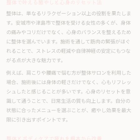
整体で叶える癒やしと心身のリセット法
骨盤や姿勢の歪みを整体でリセット
整体は、単なるリラクゼーション以上の役割を果たしま
整体で身体の不調を徹底ケアする方法
す。安城市や津島市で整体を受ける女性の多くが、身体
理想美ボディを目指す女性への整体アプローチ
の痛みやコリだけでなく、心身のバランスを整えるため
整体でボディラインを美しく整える方法
に整体を選んでいます。施術を通して筋肉の緊張がほぐ
女性のための美容整体ケアの特徴とは
れることで、ストレスの軽減や自律神経の安定にもつな
整体施術で叶える理想のボディメイク術
がる点が大きな魅力です。
整体がサポートするダイエットと美姿勢
例えば、肩こりや腰痛で悩む方が整体サロンを利用した
整体による産後ケアと体型維持のポイント
場合、施術後には身体の軽さだけでなく、心もリフレッ
津島・安城で整体を受けるメリットとは
シュしたと感じることが多いです。心身のリセットを意
整体サロン選びのポイントと体験の流れ
識して通うことで、日常生活の質も向上します。自分の
状態に合ったメニューを選ぶことが、癒やし効果を最大
整体で日常の疲れや不調をしっかりケア
限に引き出すポイントです。
整体のアクセスや利便性を活かすコツ
整体専門スタッフによる丁寧な施術体験
整体とボディケアで疲れを根本から改善