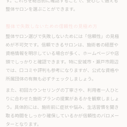
整体師がやってはいけない行為と注意点
す。これらを総合的に確認することで、安心して通える
整体サロンを選ぶことができます。
整体とカイロプラクティックの違いを解説
整体のボキボキ施術が不安な方への選択肢
整体で失敗しないための信頼性の見極め方
やさしい整体でリフレッシュする新習慣
整体サロン選びで失敗しないためには「信頼性」の見極
整体でやさしい施術を選ぶメリットと効果
めが不可欠です。信頼できるサロンは、施術者の経歴や
整体のリラクゼーション効果で心身を整え
資格情報を明示している場合が多く、ホームページや店
る
頭でしっかりと確認できます。特に安城市・瀬戸市周辺
整体でリフレッシュできるサロンの特徴
では、口コミや評判も参考になりますが、公式な資格や
整体で疲れを癒すための新習慣のポイント
所属団体の有無も必ずチェックしましょう。
整体のやさしい手技が人気の理由を紹介
また、初回カウンセリングの丁寧さや、利用者一人ひと
整体師の資格と安心して任せるポイント
りに合わせた施術プランの提案があるかを観察しましょ
整体師の国家資格があるかを確認する方法
う。具体的には、施術前に症状や悩み、生活習慣を聞き
整体師の資格と信頼性の関係を徹底解説
取る時間をしっかり確保しているかが信頼性のバロメー
ターとなります。
整体で安心できる施術者の特徴を紹介