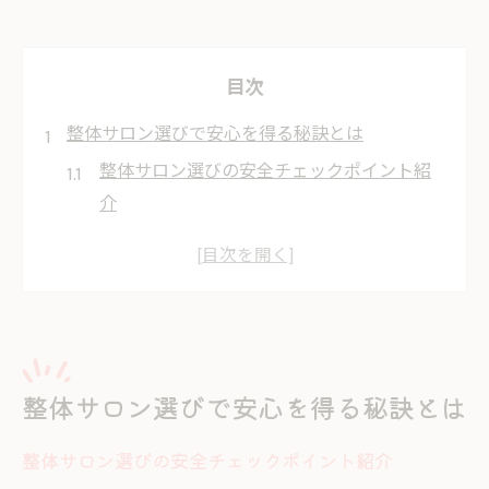
目次
整体サロン選びで安心を得る秘訣とは
整体サロン選びの安全チェックポイント紹
介
整体で失敗しないための信頼性の見極め方
整体の口コミや評判が重要な理由とは
整体の施術内容や資格の確認ポイント解説
整体選びで注意すべきリスクや広告表現
肩こりや腰痛なら信頼できる整体を
整体サロン選びで安心を得る秘訣とは
整体で肩こり腰痛を改善する施術の特徴
整体サロン選びの安全チェックポイント紹介
整体サロンで受けられる症状別ケア方法