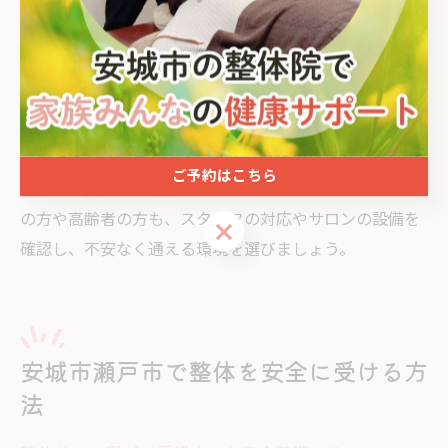
持者や信頼できる口コミ、実績のあるサロンを選ぶこと
が大切です。また、妊娠初期や重い持病がある場合は、
事前に医師へ相談し、サロンにも必ず伝えるようにして
ください。施術前に体調や症状についてしっかり説明
し、無理な施術を断る勇気も必要です。
このような注意点を守ることで、整体のリスクを最小限
ご予約はこちら
に抑え、安心して施術を受けることができます。初めて
の方や高齢者の方も、スタッフの対応やサロンの設備を
ご予約はこちら
確認し、不安なく通える環境を選びましょう。
安城市瀬戸市で整体を安全に受ける方
法