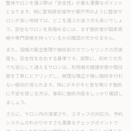
整体サロンを選ぶ際は「安全性」が最も重要なポイント
整体のカイロプラクティックとの違いとは
となります。特に愛知県安城市や瀬戸市のように整体サ
整体が腰痛や肩こりに効果的な理由を解説
ロンが多い地域では、どこを選ぶか迷う方も多いでしょ
整体のリスクと安心して受けるための注意
う。安全なサロンを見極めるには、まず施術者が国家資
点
格や専門資格を持っているかの確認が欠かせません。
安城市瀬戸市で整体を安全に受ける方法
また、設備の衛生管理や施術前のカウンセリングの充実
整体サロン選びで重視すべき安全基準とは
度も、安全性を左右する基準です。実際に、初めての方
整体の施術前後で気をつけるポイント紹介
でも安心して通えるサロンは、利用者の健康状態や既往
整体と接骨院の違いと選び方のコツ
歴を丁寧にヒアリングし、無理な矯正や強い施術を行わ
整体で使われる矯正法のリスクと対策法
ない傾向が見られます。特にボキボキと音を鳴らす施術
整体を初めて受ける方の不安解消ガイド
に不安を感じる方は、事前に施術内容をしっかり確認し
整体サロンの施術内容と安全性を解説
ましょう。
整体サロンの代表的な施術内容と特徴紹介
さらに、サロン内の清潔さや、スタッフの対応力、予約
整体で安全な施術を受けるためのチェック
システムのわかりやすさも重要なチェックポイントで