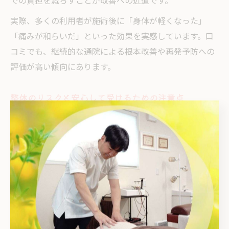
での負担を減らすことが改善への近道です。
実際、多くの利用者が施術後に「身体が軽くなった」
「痛みが和らいだ」といった効果を実感しています。口
コミでも、継続的な通院による根本改善や再発予防への
評価が高い傾向にあります。
整体のリスクと安心して受けるための注意点
整体施術は多くの方に安全に提供されていますが、強い
矯正や不適切な手技によるリスクもゼロではありませ
ん。特に「ボキボキする整体はやばいですか？」といっ
た質問も多く見られるように、不安を感じる方も少なく
ありません。
安心して整体を受けるためには、施術者の資格や経験、
カウンセリングの丁寧さを重視しましょう。国家資格保