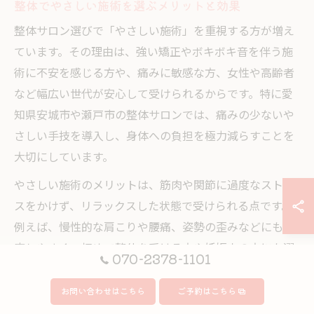
整体でやさしい施術を選ぶメリットと効果
整体サロン選びで「やさしい施術」を重視する方が増え
ています。その理由は、強い矯正やボキボキ音を伴う施
術に不安を感じる方や、痛みに敏感な方、女性や高齢者
など幅広い世代が安心して受けられるからです。特に愛
知県安城市や瀬戸市の整体サロンでは、痛みの少ないや
さしい手技を導入し、身体への負担を極力減らすことを
大切にしています。
やさしい施術のメリットは、筋肉や関節に過度なストレ
スをかけず、リラックスした状態で受けられる点です。
例えば、慢性的な肩こりや腰痛、姿勢の歪みなどにも対
応しやすく、初めて整体を受ける方や妊娠中の方にも選
070-2378-1101
ばれています。また、施術後の身体のだるさや揉み返し
が起こりにくいという声も多く寄せられています。
お問い合わせはこちら
ご予約はこちら