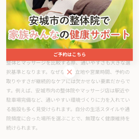
を比較検討しましょう。また、自分の症状や希望に合っ
た施術法があるかも重要です。安城市で安心して整体を
受けるためには、これらのポイントをしっかり確認して
選ぶことが大切です。
整体とマッサージの通いやすさを比較
ご予約はこちら
整体とマッサージを比較する際、通いやすさも大きな選
ご予約はこちら
択基準となります。なぜなら、立地や営業時間、予約の
取りやすさが継続的なケアには欠かせない要素だからで
す。例えば、安城市内の整体院やマッサージ店は駅近や
駐車場完備など、通いやすい環境づくりに力を入れてい
る施設も多く見受けられます。自分の生活スタイルや通
院頻度に合った場所を選ぶことで、無理なく健康維持を
続けられます。