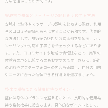
口コミから見る整体施術の本音
方法を選ぶことが大切です。
整体施術を受けた方のリアルな口コミを紹
安城市で整体とマッサージの評判を比較する方法
介
口コミで分かる整体の効果や満足度の実態
安城市で整体やマッサージの評判を比較する際は、利用
者の口コミや評価を参考にすることが有効です。代表的
整体院選びに役立つ口コミ情報の見極め方
な方法として、施術後の感想や改善事例を集める、カウ
整体とマッサージの口コミを比較してみる
ンセリングや対応の丁寧さをチェックするなどがありま
整体施術後の体調変化を口コミから分析
す。また、口コミサイトや地域の情報誌などで、実際の
整体院の対応や雰囲気に関する口コミの傾
体験者の声を比較するのもおすすめです。さらに、施術
向
の流れやアフターフォローの内容も確認し、自分の目的
整体とマッサージの効果的な選び方
やニーズに合った信頼できる施術所を選びましょう。
整体とマッサージを選ぶ際の判断基準を解
説
整体で期待できる健康維持のポイント
整体の効果を最大限に引き出す選び方とは
整体は身体のバランスを整えることで、長期的な健康維
整体とマッサージの併用が効果的なケース
持や姿勢改善に役立ちます。具体的なポイントとして、