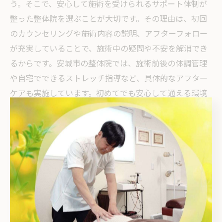
う。そこで、安心して施術を受けられるサポート体制が
整った整体院を選ぶことが大切です。その理由は、初回
のカウンセリングや施術内容の説明、アフターフォロー
が充実していることで、施術中の疑問や不安を解消でき
るからです。安城市の整体院では、施術前後の体調管理
や自宅でできるストレッチ指導など、具体的なアフター
ケアも実施しています。初めてでも安心して通える環境
を整えている整体院を選びましょう。
整体院選びで失敗しないための注意点
整体院選びで失敗しないためには、いくつかの注意点を
押さえる必要があります。理由は、施術内容や方針、対
応の丁寧さが院ごとに異なるため、事前の確認が不可欠
だからです。具体的には、口コミや評判だけでなく、施
術者の資格やカウンセリング体制、アフターケアの有無