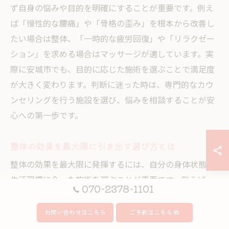
ず自身の悩みや目的を明確にすることが重要です。例え
ば「慢性的な腰痛」や「骨格の歪み」を根本から改善し
たい場合は整体、「一時的な疲労回復」や「リラクゼー
ション」を求める場合はマッサージが適しています。実
際に安城市でも、目的に応じた施術を選ぶことで満足度
が大きく変わります。判断に迷った時は、専門的なカウ
ンセリングを行う施設を選び、悩みを相談することが安
心への第一歩です。
整体の効果を最大限に引き出す選び方とは
整体の効果を最大限に発揮するには、自分の身体状態や
生活習慣に合った施術を選ぶことが重要です。例えば、
070-2378-1101
骨格調整や筋肉バランスの改善を目的とするなら、カウ
ンセリングで身体全体を分析し、一人ひとりに合わせた
お問い合わせはこちら
ご予約はこちら
施術を提案する整体院が信頼できます。安城市ではオー