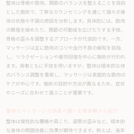
整体院選びで重視すべき安心のチェック項
整体は骨格や筋肉、関節のバランスを整えることを目的
目
とした施術で、丁寧なカウンセリングを通じて個々の身
体の状態や不調の原因を分析します。具体的には、筋肉
口コミで分かる安城市の整体院の評判と特
の緊張を緩めたり、関節の可動域を広げたりする手技、
徴
骨格の歪みを調整するアプローチが代表的です。一方、
整体の技術力と信頼性を見極めるポイント
マッサージは主に筋肉のコリや血行不良の緩和を目指
整体院のカウンセリングがもたらす効果と
し、リラクゼーションや疲労回復を中心に施術が行われ
は
ます。両者ともに手技を用いますが、整体は根本的な体
整体と他施術の比較で見える最適な選択肢
のバランス調整を重視し、マッサージは表面的な筋肉の
整体院の衛生管理と快適な施術環境につい
ケアが中心です。施術の目的や方法が異なるため、症状
て
やニーズに合わせて選ぶことが重要です。
安心できる整体の見極めポイント
整体の施術者の資格や経験を確認する重要
整体とマッサージの効果の違いを実体験から紹介
性
整体は慢性的な腰痛や肩こり、姿勢の歪みなど、根本的
整体院のカウンセリング内容で安心度を判
な身体の問題改善に効果が期待できます。例えば、長年