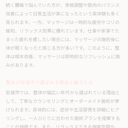
断
続く腰痛で悩んでいた方が、骨格調整や筋肉のバランス
整体が初めてでも安心なサポート体制を紹
改善によって日常生活が楽になったという実体験も多く
介
見られます。一方、マッサージは一時的な疲労やコリの
緩和、リラックス効果に優れています。仕事や家事でた
整体院選びで失敗しないための注意点
まった疲れを癒したい場合には、マッサージの施術後に
整体とマッサージの通いやすさを比較
体が軽くなったと感じる方が多いです。このように、整
整体の施術内容と料金の透明性が安心の鍵
体は根本改善、マッサージは即時的なリフレッシュに強
腰痛改善に整体が効果的な理由
みがあります。
整体が腰痛の根本改善に向いている理由と
は
整体が安城市で選ばれる理由と魅力とは
整体とマッサージの腰痛アプローチ法を比
安城市では、整体が幅広い年代から選ばれている理由と
較
して、丁寧なカウンセリングとオーダーメイド施術が挙
整体院での腰痛施術後の変化を体験談で紹
げられます。具体的には、症状や生活習慣を詳細にヒア
介
リングし、一人ひとりに合わせた施術プランを提案する
整体による腰痛予防と日常ケアの重要性
ことが特徴です。また、リラックスできる個室空間や、