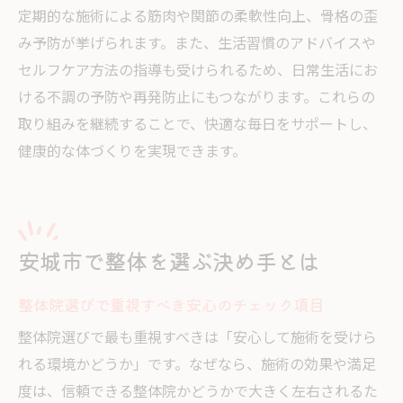
整体院とマッサージ店の違いと選び方のコ
定期的な施術による筋肉や関節の柔軟性向上、骨格の歪
ツ
み予防が挙げられます。また、生活習慣のアドバイスや
セルフケア方法の指導も受けられるため、日常生活にお
整体の施術内容と自分の目的の合わせ方
ける不調の予防や再発防止にもつながります。これらの
整体とマッサージの長期的なメリットを比
取り組みを継続することで、快適な毎日をサポートし、
較
健康的な体づくりを実現できます。
健康維持に役立つ整体の活用法
整体で日常から健康維持を目指す方法
整体院でアドバイスされる生活習慣改善と
は
安城市で整体を選ぶ決め手とは
整体の施術と自宅ケアを組み合わせた健康
整体院選びで重視すべき安心のチェック項目
法
整体がサポートする慢性不調の予防策
整体院選びで最も重視すべきは「安心して施術を受けら
れる環境かどうか」です。なぜなら、施術の効果や満足
整体による定期的なケアの必要性と効果
度は、信頼できる整体院かどうかで大きく左右されるた
整体を活用して長く快適な毎日を過ごすコ