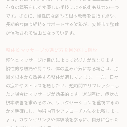
整体の腰痛施術と保険適用に関する基礎知
心身の緊張をほぐす優しい手技による施術も魅力の一つ
識
です。さらに、慢性的な痛みの根本改善を目指す点や、
長期的な健康維持をサポートする姿勢が、安城市で整体
整体院で受けられる腰痛改善サポート内容
が信頼される理由となっています。
ボキボキ整体の安全性を検証する
ボキボキ整体の安全性とリスクを正しく知
整体とマッサージの選び方を目的別に解説
る
整体とマッサージは目的によって選び方が異なります。
整体とボキボキ整体の違いを分かりやすく
慢性的な腰痛や肩こり、体の歪みが気になる場合は、原
解説
因を根本から改善する整体が適しています。一方、日々
整体で痛みや不安を感じない施術方法とは
の疲れやストレスを癒したい、短時間でリフレッシュし
整体院で安心して施術を受けるためのポイ
たい場合はマッサージが効果的です。選ぶ際は、症状の
ント
根本改善を求めるのか、リラクゼーションを重視するの
整体のボキボキ施術が苦手な方への配慮
かを明確にし、施術内容やアプローチ方法を比較しまし
整体の安全性と施術後の注意点を押さえる
ょう。カウンセリングや体験談を参考に、自分に合った