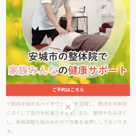
足裏
ストレッチ
施術
ドライヘッドスパ
花ノ木町
長時間に及ぶデスクワークやスマホの操作、姿勢不良、
運動不足などが原因で肩周辺の筋肉が緊張し、血流が悪
化するケースがよくあります。「単なる肩こりだから」
と考えてそのままにすると、眼精疲労や首こり、頭痛な
ご予約はこちら
どを引き起こすことさえあります。安城市にて微弱電流
で筋肉を緩めるバイオウェーブを活用し、筋肉を効率的
ご予約はこちら
にほぐして血行を促進させます。また、整体やもみほぐ
し、骨格調整も組み合わせて改善を後押ししてまいりま
す。