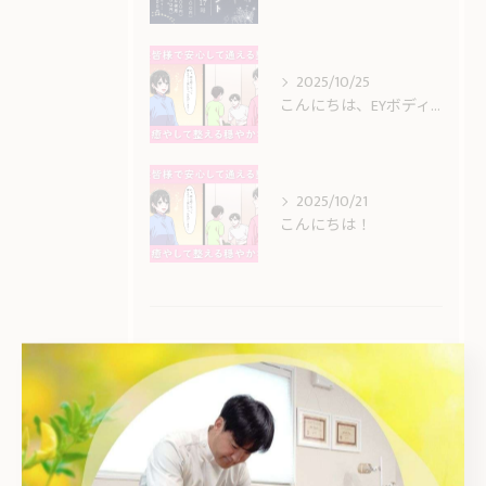
2025/10/25
こんにちは、EYボディケアです。
2025/10/21
こんにちは！
タグ
Tags
頻度
どのくらい
安城市
整体
姿勢
キッズ
産後
骨格
筋肉