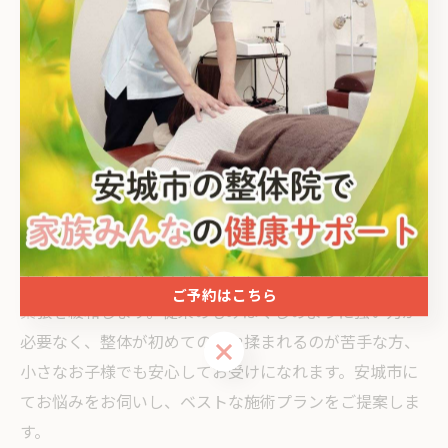
足裏
ストレッチ
施術
ドライヘッドスパ
花ノ木町
微弱な電流を経路やツボ、リンパに流し込んで硬くなっ
た筋肉へと働きかけるのがバイオウェーブの主なメカニ
ズムです。波動エネルギーが振動として深部へ届き、筋
肉をしっかりと伸縮させるストレッチ効果を高めながら
ご予約はこちら
緊張を緩和します。従来のもみほぐしのように強い力が
必要なく、整体が初めての方や揉まれるのが苦手な方、
ご予約はこちら
小さなお子様でも安心してお受けになれます。安城市に
てお悩みをお伺いし、ベストな施術プランをご提案しま
す。