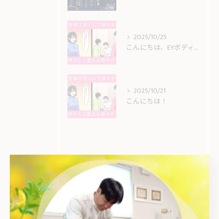
2025/10/25
こんにちは、EYボディケアです。
2025/10/21
こんにちは！
タグ
Tags
頻度
どのくらい
安城市
整体
姿勢
キッズ
産後
骨格
筋肉